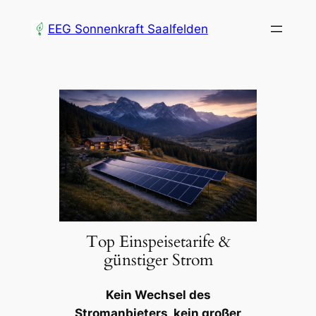
Zum
EEG Sonnenkraft Saalfelden
Inhalt
springen
Top Einspeisetarife &
günstiger Strom
Kein Wechsel des
Stromanbieters, kein großer